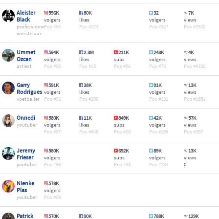
Aleister
596K
80K
32
7K
Black
volgers
likes
volgers
views
professioneel
94
223
327
2920
worstelaar
Ummet
594K
2.3M
211K
243K
4K
Ozcan
volgers
likes
subs
volgers
views
artiest
95
15
56
73
4192
Garry
591K
38K
91K
13K
Rodrigues
volgers
likes
volgers
views
voetballer
96
296
131
1851
Onnedi
580K
11K
849K
42K
57K
youtuber
volgers
likes
subs
volgers
views
97
446
26
189
357
Jeremy
580K
692K
89K
13K
Frieser
volgers
subs
volgers
views
youtuber
98
33
133
0
Nienke
578K
Plas
volgers
youtuber
99
Patrick
570K
90K
788K
129K