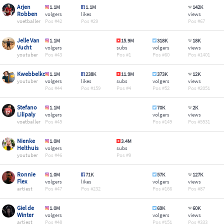
Arjen
1.1M
1.1M
142K
Robben
volgers
likes
views
voetballer
42
29
67
Jelle Van
1.1M
15.9M
318K
18K
Vucht
volgers
subs
volgers
views
youtuber
43
1
60
1401
Kwebbelkop
1.1M
238K
11.9M
373K
12K
youtuber
volgers
likes
subs
volgers
views
44
159
4
52
2051
Stefano
1.1M
70K
2K
Lilipaly
volgers
volgers
views
voetballer
45
149
5531
Nienke
1.0M
3.4M
Helthuis
volgers
subs
youtuber
46
9
Ronnie
1.0M
71K
57K
127K
Flex
volgers
likes
volgers
views
artiest
47
232
166
87
Giel de
1.0M
69K
60K
Winter
volgers
volgers
views
artiest
48
151
333