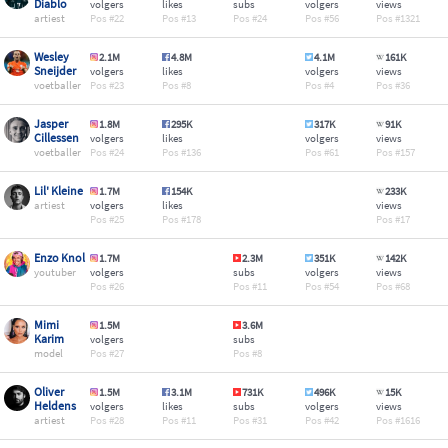
Diablo
volgers
likes
subs
volgers
views
artiest
22
13
24
56
1321
Wesley
2.1M
4.8M
4.1M
161K
Sneijder
volgers
likes
volgers
views
voetballer
23
8
4
36
Jasper
1.8M
295K
317K
91K
Cillessen
volgers
likes
volgers
views
voetballer
24
136
61
157
Lil' Kleine
1.7M
154K
233K
artiest
volgers
likes
views
25
178
17
Enzo Knol
1.7M
2.3M
351K
142K
youtuber
volgers
subs
volgers
views
26
11
54
68
Mimi
1.5M
3.6M
Karim
volgers
subs
model
27
8
Oliver
1.5M
3.1M
731K
496K
15K
Heldens
volgers
likes
subs
volgers
views
artiest
28
11
31
42
1616