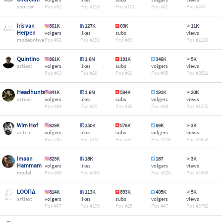
sporter
61
110
101
41
404
Iris van
861K
127K
60K
11K
Herpen
volgers
likes
subs
views
modeontwerper
62
191
89
2126
Quintino
861K
1.6M
191K
346K
5K
artiest
volgers
likes
subs
volgers
views
63
20
60
55
3521
Headhunterz
841K
1.6M
594K
191K
20K
artiest
volgers
likes
subs
volgers
views
64
21
36
88
1270
Wim Hof
829K
250K
576K
99K
3K
auteur
volgers
likes
subs
volgers
views
65
152
37
126
4852
Imaan
825K
18K
187
3K
Hammam
volgers
likes
volgers
views
model
66
383
320
4446
LOOΠΔ
814K
113K
893K
405K
5K
artiest
volgers
likes
subs
volgers
views
67
199
25
47
3752