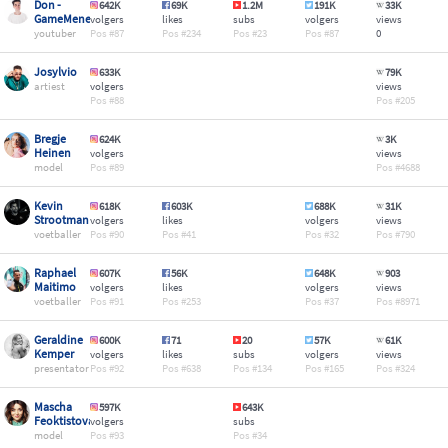
Don -
642K
69K
1.2M
191K
33K
GameMeneer
volgers
likes
subs
volgers
views
youtuber
87
234
23
87
0
Josylvio
633K
79K
artiest
volgers
views
88
205
Bregje
624K
3K
Heinen
volgers
views
model
89
4688
Kevin
618K
603K
688K
31K
Strootman
volgers
likes
volgers
views
voetballer
90
41
32
790
Raphael
607K
56K
648K
903
Maitimo
volgers
likes
volgers
views
voetballer
91
253
37
8971
Geraldine
600K
71
20
57K
61K
Kemper
volgers
likes
subs
volgers
views
presentator
92
638
134
165
324
Mascha
597K
643K
Feoktistova
volgers
subs
model
93
34