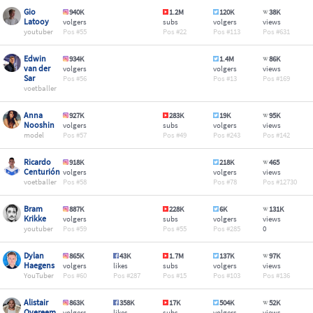
Gio
940K
1.2M
120K
38K
Latooy
volgers
subs
volgers
views
youtuber
55
22
113
631
Edwin
934K
1.4M
86K
van der
volgers
volgers
views
Sar
56
13
169
voetballer
Anna
927K
283K
19K
95K
Nooshin
volgers
subs
volgers
views
model
57
49
243
142
Ricardo
918K
218K
465
Centurión
volgers
volgers
views
voetballer
58
78
12730
Bram
887K
228K
6K
131K
Krikke
volgers
subs
volgers
views
youtuber
59
55
285
0
Dylan
865K
43K
1.7M
137K
97K
Haegens
volgers
likes
subs
volgers
views
YouTuber
60
287
15
103
136
Alistair
863K
358K
17K
504K
52K
Overeem
volgers
likes
subs
volgers
views