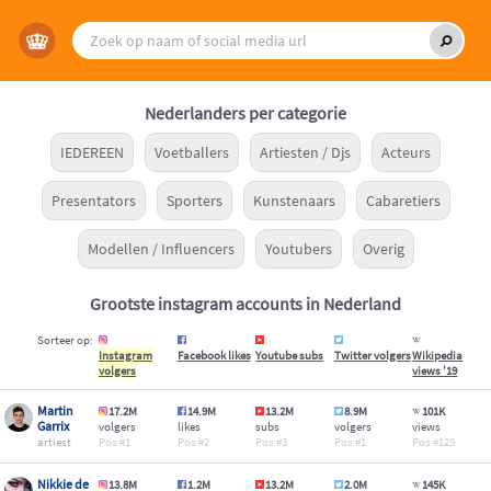
Nederlanders per categorie
IEDEREEN
Voetballers
Artiesten / Djs
Acteurs
Presentators
Sporters
Kunstenaars
Cabaretiers
Modellen / Influencers
Youtubers
Overig
Grootste instagram accounts in Nederland
Sorteer op:
Instagram
Facebook likes
Youtube subs
Twitter volgers
Wikipedia
volgers
views '19
Martin
17.2M
14.9M
13.2M
8.9M
101K
Garrix
volgers
likes
subs
volgers
views
artiest
1
2
3
1
129
Nikkie de
13.8M
1.2M
13.2M
2.0M
145K