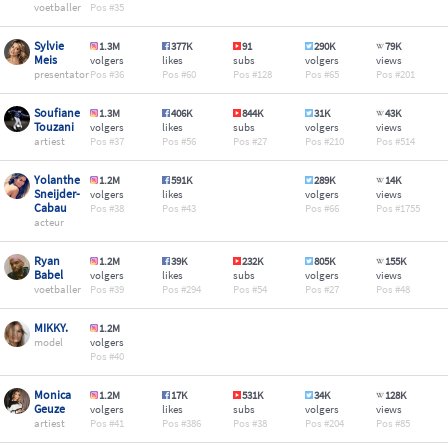
voetballer
35
Sylvie
1.3M
377K
91
290K
79K
Meis
volgers
likes
subs
volgers
views
presentator
36
60
128
65
201
Soufiane
1.3M
406K
844K
31K
43K
Touzani
volgers
likes
subs
volgers
views
artiest
37
56
27
210
514
Yolanthe
1.2M
591K
289K
14K
Sneijder-
volgers
likes
volgers
views
Cabau
38
43
66
1755
acteur
Ryan
1.2M
39K
232K
805K
155K
Babel
volgers
likes
subs
volgers
views
voetballer
39
294
54
27
48
MIKKY.
1.2M
model
volgers
40
Monica
1.2M
17K
531K
34K
128K
Geuze
volgers
likes
subs
volgers
views
artiest
41
386
38
204
85