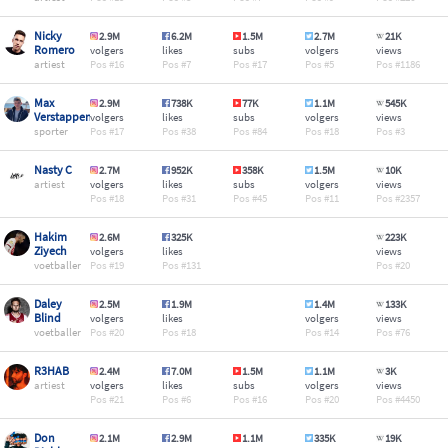
Nicky
2.9M
6.2M
1.5M
2.7M
21K
Romero
volgers
likes
subs
volgers
views
artiest
16
7
17
5
1186
Max
2.9M
738K
77K
1.1M
545K
Verstappen
volgers
likes
subs
volgers
views
sporter
17
38
84
18
3
Nasty C
2.7M
952K
358K
1.5M
10K
artiest
volgers
likes
subs
volgers
views
18
31
45
11
2357
Hakim
2.6M
325K
223K
Ziyech
volgers
likes
views
voetballer
19
131
20
Daley
2.5M
1.9M
1.4M
133K
Blind
volgers
likes
volgers
views
voetballer
20
18
14
76
R3HAB
2.4M
7.0M
1.5M
1.1M
3K
artiest
volgers
likes
subs
volgers
views
21
6
16
20
4450
Don
2.1M
2.9M
1.1M
335K
19K