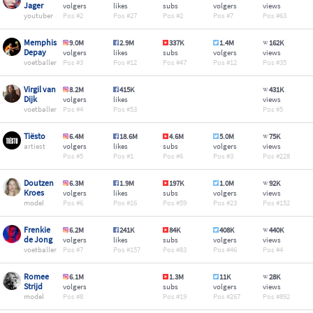
Jager
volgers
likes
subs
volgers
views
youtuber
2
27
2
7
63
Memphis
9.0M
2.9M
337K
1.4M
162K
Depay
volgers
likes
subs
volgers
views
voetballer
3
12
47
12
35
Virgil van
8.2M
415K
431K
Dijk
volgers
likes
views
voetballer
4
53
5
Tiësto
6.4M
18.6M
4.6M
5.0M
75K
artiest
volgers
likes
subs
volgers
views
5
1
6
3
228
Doutzen
6.3M
1.9M
197K
1.0M
92K
Kroes
volgers
likes
subs
volgers
views
model
6
16
59
23
152
Frenkie
6.2M
241K
84K
408K
440K
de Jong
volgers
likes
subs
volgers
views
voetballer
7
157
83
46
4
Romee
6.1M
1.3M
11K
28K
Strijd
volgers
subs
volgers
views
model
8
19
267
892