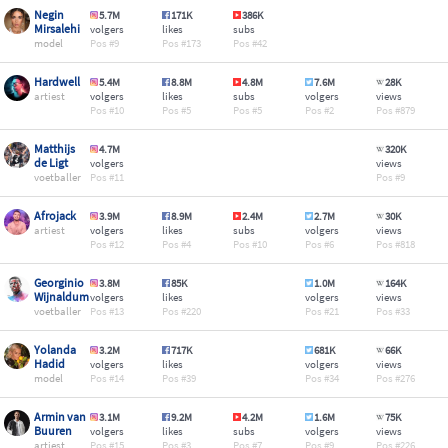
Negin
5.7M
171K
386K
Mirsalehi
volgers
likes
subs
model
9
173
42
Hardwell
5.4M
8.8M
4.8M
7.6M
28K
artiest
volgers
likes
subs
volgers
views
10
5
5
2
879
Matthijs
4.7M
320K
de Ligt
volgers
views
voetballer
11
9
Afrojack
3.9M
8.9M
2.4M
2.7M
30K
artiest
volgers
likes
subs
volgers
views
12
4
10
6
818
Georginio
3.8M
85K
1.0M
164K
Wijnaldum
volgers
likes
volgers
views
voetballer
13
220
21
33
Yolanda
3.2M
717K
681K
66K
Hadid
volgers
likes
volgers
views
model
14
39
34
276
Armin van
3.1M
9.2M
4.2M
1.6M
75K
Buuren
volgers
likes
subs
volgers
views
artiest
15
3
7
9
226