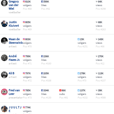
Gregory
810K
599K
64K
van der
volgers
likes
views
Wiel
68
42
298
voetballer
Justin
805K
68K
Kluivert
volgers
views
voetballer
69
263
Maan de
803K
15K
143K
Steenwinkel
volgers
volgers
views
artiest
70
251
66
André
799K
236K
270K
Hazes Jr.
volgers
likes
views
artiest
71
160
12
Ali B
797K
205K
278K
113K
artiest
volgers
likes
volgers
views
72
168
70
107
Fred van
785K
334K
86K
137K
39K
Leer
volgers
likes
subs
volgers
views
presentator
73
130
81
102
588
J U U L T J
774K
E
volgers