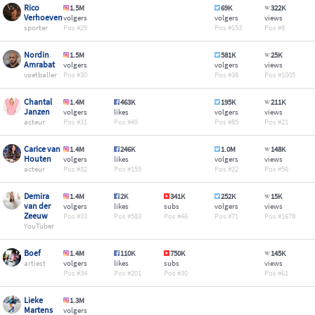
Rico
1.5M
69K
322K
Verhoeven
volgers
volgers
views
sporter
29
153
8
Nordin
1.5M
581K
25K
Amrabat
volgers
volgers
views
voetballer
30
38
1005
Chantal
1.4M
463K
195K
211K
Janzen
volgers
likes
volgers
views
acteur
31
49
85
21
Carice van
1.4M
246K
1.0M
148K
Houten
volgers
likes
volgers
views
acteur
32
155
22
56
Demira
1.4M
2K
341K
252K
15K
van der
volgers
likes
subs
volgers
views
Zeeuw
33
583
46
71
1678
YouTuber
Boef
1.4M
110K
750K
145K
artiest
volgers
likes
subs
views
34
201
30
61
Lieke
1.3M
Martens
volgers