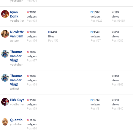
youtuber
74
Ryan
770K
108K
17K
Donk
volgers
volgers
views
voetballer
75
122
1495
Nicolette
770K
446K
334K
65K
van Dam
volgers
likes
volgers
views
acteur
76
52
57
285
Thomas
762K
van der
volgers
Vlugt
77
youtuber
Thomas
760K
36K
van der
volgers
views
Vlugt
78
662
artiest
Dirk Kuyt
753K
1.8M
59K
voetballer
volgers
volgers
views
79
8
340
Quentin
717K
youtuber
volgers
80