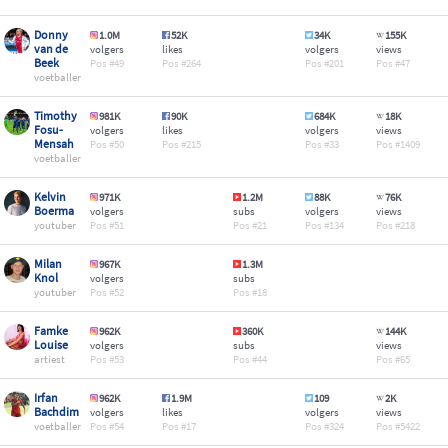
Donny
1.0M
52K
34K
155K
van de
volgers
likes
volgers
views
Beek
49
264
201
47
voetballer
Timothy
981K
90K
684K
18K
Fosu-
volgers
likes
volgers
views
Mensah
50
215
33
1409
voetballer
Kelvin
971K
1.2M
88K
76K
Boerma
volgers
subs
volgers
views
youtuber
51
21
134
218
Milan
967K
1.3M
Knol
volgers
subs
youtuber
52
18
Famke
962K
360K
144K
Louise
volgers
subs
views
artiest
53
44
65
Irfan
962K
1.9M
109
2K
Bachdim
volgers
likes
volgers
views
voetballer
54
17
324
5422