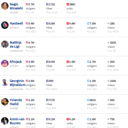
Negin
5.7M
171K
386K
Mirsalehi
volgers
likes
subs
model
9
173
42
Hardwell
5.4M
8.8M
4.8M
7.6M
28K
artiest
volgers
likes
subs
volgers
views
10
5
5
2
879
Matthijs
4.7M
320K
de Ligt
volgers
views
voetballer
11
9
Afrojack
3.9M
8.9M
2.4M
2.7M
30K
artiest
volgers
likes
subs
volgers
views
12
4
10
6
818
Georginio
3.8M
85K
1.0M
164K
Wijnaldum
volgers
likes
volgers
views
voetballer
13
220
21
33
Yolanda
3.2M
717K
681K
66K
Hadid
volgers
likes
volgers
views
model
14
39
34
276
Armin van
3.1M
9.2M
4.2M
1.6M
75K
Buuren
volgers
likes
subs
volgers
views
artiest
15
3
7
9
226