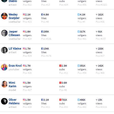
Diablo
volgers
likes
subs
volgers
views
artiest
22
13
24
56
1321
Wesley
2.1M
4.8M
4.1M
161K
Sneijder
volgers
likes
volgers
views
voetballer
23
8
4
36
Jasper
1.8M
295K
317K
91K
Cillessen
volgers
likes
volgers
views
voetballer
24
136
61
157
Lil' Kleine
1.7M
154K
233K
artiest
volgers
likes
views
25
178
17
Enzo Knol
1.7M
2.3M
351K
142K
youtuber
volgers
subs
volgers
views
26
11
54
68
Mimi
1.5M
3.6M
Karim
volgers
subs
model
27
8
Oliver
1.5M
3.1M
731K
496K
15K
Heldens
volgers
likes
subs
volgers
views
artiest
28
11
31
42
1616