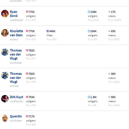
youtuber
74
Ryan
770K
108K
17K
Donk
volgers
volgers
views
voetballer
75
122
1495
Nicolette
770K
446K
334K
65K
van Dam
volgers
likes
volgers
views
acteur
76
52
57
285
Thomas
762K
van der
volgers
Vlugt
77
youtuber
Thomas
760K
36K
van der
volgers
views
Vlugt
78
662
artiest
Dirk Kuyt
753K
1.8M
59K
voetballer
volgers
volgers
views
79
8
340
Quentin
717K
youtuber
volgers
80