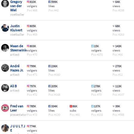
Gregory
810K
599K
64K
van der
volgers
likes
views
Wiel
68
42
298
voetballer
Justin
805K
68K
Kluivert
volgers
views
voetballer
69
263
Maan de
803K
15K
143K
Steenwinkel
volgers
volgers
views
artiest
70
251
66
André
799K
236K
270K
Hazes Jr.
volgers
likes
views
artiest
71
160
12
Ali B
797K
205K
278K
113K
artiest
volgers
likes
volgers
views
72
168
70
107
Fred van
785K
334K
86K
137K
39K
Leer
volgers
likes
subs
volgers
views
presentator
73
130
81
102
588
J U U L T J
774K
E
volgers