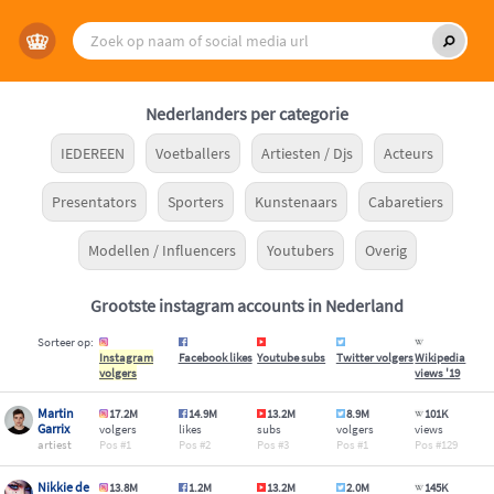
Nederlanders per categorie
IEDEREEN
Voetballers
Artiesten / Djs
Acteurs
Presentators
Sporters
Kunstenaars
Cabaretiers
Modellen / Influencers
Youtubers
Overig
Grootste instagram accounts in Nederland
Sorteer op:
Instagram
Facebook likes
Youtube subs
Twitter volgers
Wikipedia
volgers
views '19
Martin
17.2M
14.9M
13.2M
8.9M
101K
Garrix
volgers
likes
subs
volgers
views
artiest
1
2
3
1
129
Nikkie de
13.8M
1.2M
13.2M
2.0M
145K