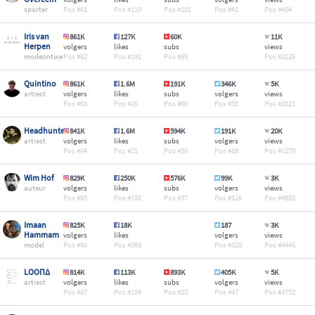
sporter
61
110
101
41
404
Iris van
861K
127K
60K
11K
Herpen
volgers
likes
subs
views
modeontwerper
62
191
89
2126
Quintino
861K
1.6M
191K
346K
5K
artiest
volgers
likes
subs
volgers
views
63
20
60
55
3521
Headhunterz
841K
1.6M
594K
191K
20K
artiest
volgers
likes
subs
volgers
views
64
21
36
88
1270
Wim Hof
829K
250K
576K
99K
3K
auteur
volgers
likes
subs
volgers
views
65
152
37
126
4852
Imaan
825K
18K
187
3K
Hammam
volgers
likes
volgers
views
model
66
383
320
4446
LOOΠΔ
814K
113K
893K
405K
5K
artiest
volgers
likes
subs
volgers
views
67
199
25
47
3752