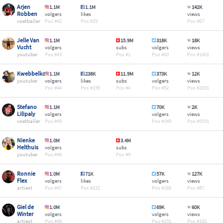
Arjen
1.1M
1.1M
142K
Robben
volgers
likes
views
voetballer
42
29
67
Jelle Van
1.1M
15.9M
318K
18K
Vucht
volgers
subs
volgers
views
youtuber
43
1
60
1401
Kwebbelkop
1.1M
238K
11.9M
373K
12K
youtuber
volgers
likes
subs
volgers
views
44
159
4
52
2051
Stefano
1.1M
70K
2K
Lilipaly
volgers
volgers
views
voetballer
45
149
5531
Nienke
1.0M
3.4M
Helthuis
volgers
subs
youtuber
46
9
Ronnie
1.0M
71K
57K
127K
Flex
volgers
likes
volgers
views
artiest
47
232
166
87
Giel de
1.0M
69K
60K
Winter
volgers
volgers
views
artiest
48
151
333