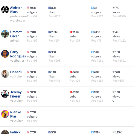
Aleister
596K
80K
32
7K
Black
volgers
likes
volgers
views
professioneel
94
223
327
2920
worstelaar
Ummet
594K
2.3M
211K
243K
4K
Ozcan
volgers
likes
subs
volgers
views
artiest
95
15
56
73
4192
Garry
591K
38K
91K
13K
Rodrigues
volgers
likes
volgers
views
voetballer
96
296
131
1851
Onnedi
580K
11K
849K
42K
57K
youtuber
volgers
likes
subs
volgers
views
97
446
26
189
357
Jeremy
580K
692K
89K
13K
Frieser
volgers
subs
volgers
views
youtuber
98
33
133
0
Nienke
578K
Plas
volgers
youtuber
99
Patrick
570K
90K
788K
129K