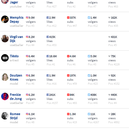
Jager
volgers
likes
subs
volgers
views
youtuber
2
27
2
7
63
Memphis
9.0M
2.9M
337K
1.4M
162K
Depay
volgers
likes
subs
volgers
views
voetballer
3
12
47
12
35
Virgil van
8.2M
415K
431K
Dijk
volgers
likes
views
voetballer
4
53
5
Tiësto
6.4M
18.6M
4.6M
5.0M
75K
artiest
volgers
likes
subs
volgers
views
5
1
6
3
228
Doutzen
6.3M
1.9M
197K
1.0M
92K
Kroes
volgers
likes
subs
volgers
views
model
6
16
59
23
152
Frenkie
6.2M
241K
84K
408K
440K
de Jong
volgers
likes
subs
volgers
views
voetballer
7
157
83
46
4
Romee
6.1M
1.3M
11K
28K
Strijd
volgers
subs
volgers
views
model
8
19
267
892