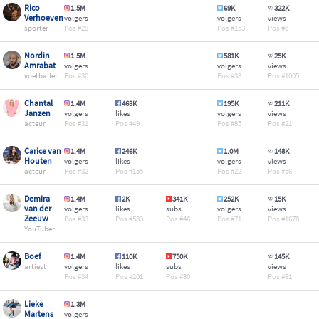
Rico
1.5M
69K
322K
Verhoeven
volgers
volgers
views
sporter
29
153
8
Nordin
1.5M
581K
25K
Amrabat
volgers
volgers
views
voetballer
30
38
1005
Chantal
1.4M
463K
195K
211K
Janzen
volgers
likes
volgers
views
acteur
31
49
85
21
Carice van
1.4M
246K
1.0M
148K
Houten
volgers
likes
volgers
views
acteur
32
155
22
56
Demira
1.4M
2K
341K
252K
15K
van der
volgers
likes
subs
volgers
views
Zeeuw
33
583
46
71
1678
YouTuber
Boef
1.4M
110K
750K
145K
artiest
volgers
likes
subs
views
34
201
30
61
Lieke
1.3M
Martens
volgers