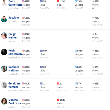
Don -
642K
69K
1.2M
191K
33K
GameMeneer
volgers
likes
subs
volgers
views
youtuber
87
234
23
87
0
Josylvio
633K
79K
artiest
volgers
views
88
205
Bregje
624K
3K
Heinen
volgers
views
model
89
4688
Kevin
618K
603K
688K
31K
Strootman
volgers
likes
volgers
views
voetballer
90
41
32
790
Raphael
607K
56K
648K
903
Maitimo
volgers
likes
volgers
views
voetballer
91
253
37
8971
Geraldine
600K
71
20
57K
61K
Kemper
volgers
likes
subs
volgers
views
presentator
92
638
134
165
324
Mascha
597K
643K
Feoktistova
volgers
subs
model
93
34