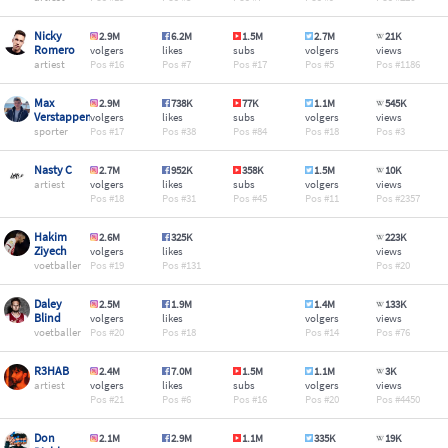
Nicky
2.9M
6.2M
1.5M
2.7M
21K
Romero
volgers
likes
subs
volgers
views
artiest
16
7
17
5
1186
Max
2.9M
738K
77K
1.1M
545K
Verstappen
volgers
likes
subs
volgers
views
sporter
17
38
84
18
3
Nasty C
2.7M
952K
358K
1.5M
10K
artiest
volgers
likes
subs
volgers
views
18
31
45
11
2357
Hakim
2.6M
325K
223K
Ziyech
volgers
likes
views
voetballer
19
131
20
Daley
2.5M
1.9M
1.4M
133K
Blind
volgers
likes
volgers
views
voetballer
20
18
14
76
R3HAB
2.4M
7.0M
1.5M
1.1M
3K
artiest
volgers
likes
subs
volgers
views
21
6
16
20
4450
Don
2.1M
2.9M
1.1M
335K
19K