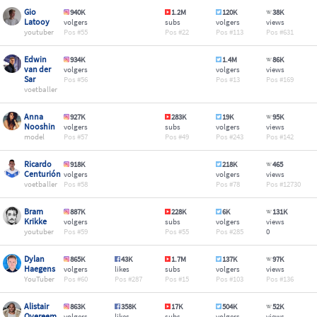
Gio
940K
1.2M
120K
38K
Latooy
volgers
subs
volgers
views
youtuber
55
22
113
631
Edwin
934K
1.4M
86K
van der
volgers
volgers
views
Sar
56
13
169
voetballer
Anna
927K
283K
19K
95K
Nooshin
volgers
subs
volgers
views
model
57
49
243
142
Ricardo
918K
218K
465
Centurión
volgers
volgers
views
voetballer
58
78
12730
Bram
887K
228K
6K
131K
Krikke
volgers
subs
volgers
views
youtuber
59
55
285
0
Dylan
865K
43K
1.7M
137K
97K
Haegens
volgers
likes
subs
volgers
views
YouTuber
60
287
15
103
136
Alistair
863K
358K
17K
504K
52K
Overeem
volgers
likes
subs
volgers
views