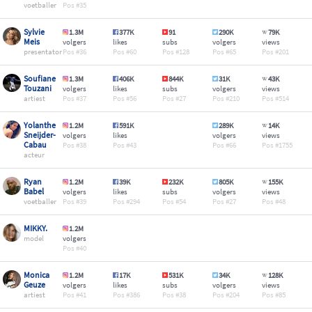
voetballer
35
Sylvie
1.3M
377K
91
290K
79K
Meis
volgers
likes
subs
volgers
views
presentator
36
60
128
65
201
Soufiane
1.3M
406K
844K
31K
43K
Touzani
volgers
likes
subs
volgers
views
artiest
37
56
27
210
514
Yolanthe
1.2M
591K
289K
14K
Sneijder-
volgers
likes
volgers
views
Cabau
38
43
66
1755
acteur
Ryan
1.2M
39K
232K
805K
155K
Babel
volgers
likes
subs
volgers
views
voetballer
39
294
54
27
48
MIKKY.
1.2M
model
volgers
40
Monica
1.2M
17K
531K
34K
128K
Geuze
volgers
likes
subs
volgers
views
artiest
41
386
38
204
85