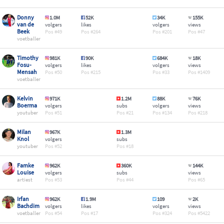
Donny
1.0M
52K
34K
155K
van de
volgers
likes
volgers
views
Beek
49
264
201
47
voetballer
Timothy
981K
90K
684K
18K
Fosu-
volgers
likes
volgers
views
Mensah
50
215
33
1409
voetballer
Kelvin
971K
1.2M
88K
76K
Boerma
volgers
subs
volgers
views
youtuber
51
21
134
218
Milan
967K
1.3M
Knol
volgers
subs
youtuber
52
18
Famke
962K
360K
144K
Louise
volgers
subs
views
artiest
53
44
65
Irfan
962K
1.9M
109
2K
Bachdim
volgers
likes
volgers
views
voetballer
54
17
324
5422