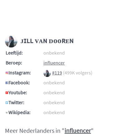
ᴊɪʟʟ ᴠᴀɴ ᴅᴏᴏʀᴇɴ
Leeftijd:
onbekend
Beroep:
influencer
Instagram:
#119
(499K volgers)
Facebook:
onbekend
Youtube:
onbekend
Twitter:
onbekend
Wikipedia:
onbekend
Meer Nederlanders in "
influencer
"