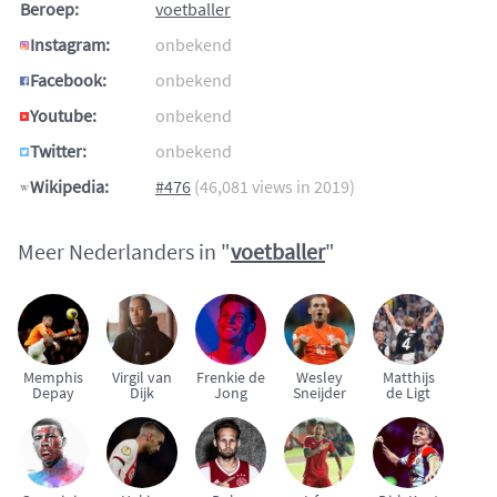
Beroep:
voetballer
Instagram:
onbekend
Facebook:
onbekend
Youtube:
onbekend
Twitter:
onbekend
Wikipedia:
#476
(46,081 views in 2019)
Meer Nederlanders in "
voetballer
"
Memphis
Virgil van
Frenkie de
Wesley
Matthijs
Depay
Dijk
Jong
Sneijder
de Ligt