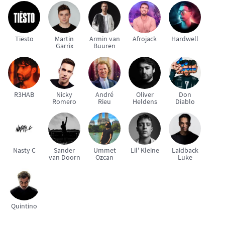
Tiësto
Martin
Armin van
Afrojack
Hardwell
Garrix
Buuren
R3HAB
Nicky
André
Oliver
Don
Romero
Rieu
Heldens
Diablo
Nasty C
Sander
Ummet
Lil' Kleine
Laidback
van Doorn
Ozcan
Luke
Quintino