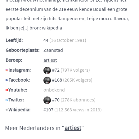
eerste decennium van de 21e eeuw kende Bouali een grote
populariteit met zijn hits Rampeneren, Leipe mocro flavour,
Ik ben je[..] bron:
wikipedia
Leeftijd:
44
(16 October 1981)
Geboorteplaats:
Zaanstad
Beroep:
artiest
Instagram:
#72
(797K volgers)
Facebook:
#168
(205K volgers)
Youtube:
onbekend
Twitter:
#70
(278K abonnees)
Wikipedia:
#107
(112,563 views in 2019)
Meer Nederlanders in "
artiest
"