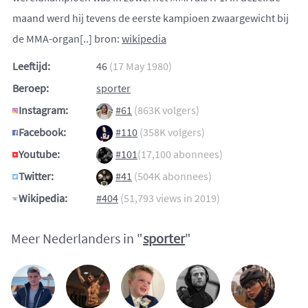
maand werd hij tevens de eerste kampioen zwaargewicht bij
de MMA-organ[..] bron:
wikipedia
Leeftijd:
46
(17 May 1980)
Beroep:
sporter
Instagram:
#61
(863K volgers)
Facebook:
#110
(358K volgers)
Youtube:
#101
(17,100 abonnees)
Twitter:
#41
(504K abonnees)
Wikipedia:
#404
(51,793 views in 2019)
Meer Nederlanders in "
sporter
"