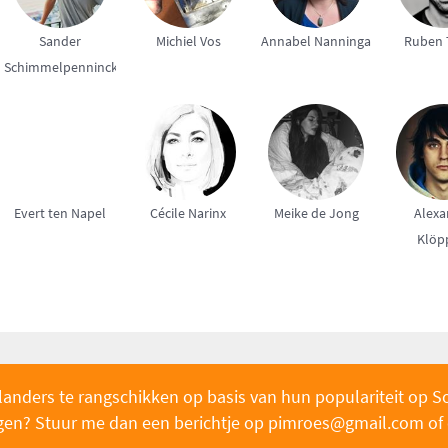
Sander
Michiel Vos
Annabel Nanninga
Ruben 
Schimmelpenninck
Evert ten Napel
Cécile Narinx
Meike de Jong
Alexa
Klöp
landers te rangschikken op basis van hun populariteit op S
oegen? Stuur me dan een berichtje op pimroe
s@gmail.com of