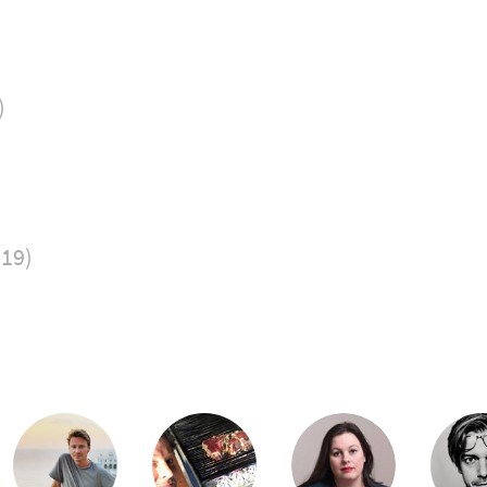
)
019)