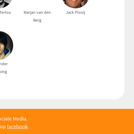
Terlou
Marjan van den
Jack Plooij
Berg
nder
ping
ociale Media.
 op
facebook
.