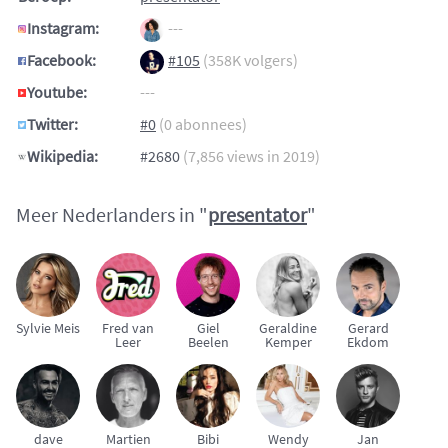
Instagram:
---
Facebook:
#105
(358K volgers)
Youtube:
---
Twitter:
#0
(0 abonnees)
Wikipedia:
#2680
(7,856 views in 2019)
Meer Nederlanders in "
presentator
"
Sylvie Meis
Fred van
Giel
Geraldine
Gerard
Leer
Beelen
Kemper
Ekdom
dave
Martien
Bibi
Wendy
Jan