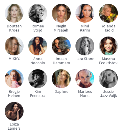
Doutzen
Romee
Negin
Mimi
Yolanda
Kroes
Strijd
Mirsalehi
Karim
Hadid
MIKKY.
Anna
Imaan
Lara Stone
Mascha
Nooshin
Hammam
Feoktistova
Bregje
Kim
Daphne
Marloes
Jessie
Heinen
Feenstra
Horst
Jazz Vuijk
Loiza
Lamers