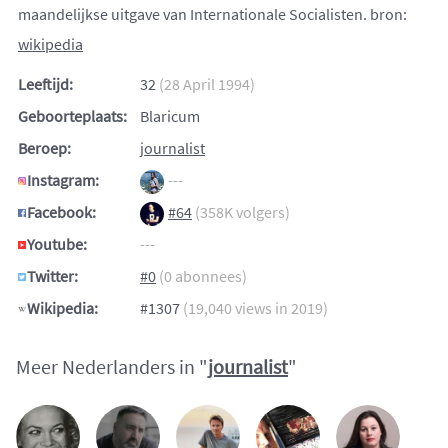
maandelijkse uitgave van Internationale Socialisten. bron:
wikipedia
Leeftijd:
32
(28 April 1994)
Geboorteplaats:
Blaricum
Beroep:
journalist
Instagram:
---
Facebook:
#64
(358K volgers)
Youtube:
---
Twitter:
#0
(0 abonnees)
Wikipedia:
#1307
(19,040 views in 2019)
Meer Nederlanders in "
journalist
"