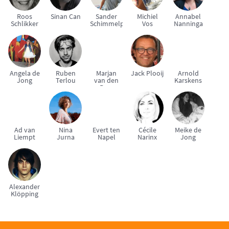
Roos
Sinan Can
Sander
Michiel
Annabel
Schlikker
Schimmelpenninck
Vos
Nanninga
Angela de
Ruben
Marjan
Jack Plooij
Arnold
Jong
Terlou
van den
Karskens
Berg
Ad van
Nina
Evert ten
Cécile
Meike de
Liempt
Jurna
Napel
Narinx
Jong
Alexander
Klöpping