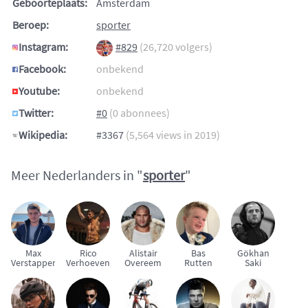
Geboorteplaats:
Amsterdam
Beroep:
sporter
Instagram:
#829
(26,720 volgers)
Facebook:
onbekend
Youtube:
onbekend
Twitter:
#0
(0 abonnees)
Wikipedia:
#3367
(5,564 views in 2019)
Meer Nederlanders in "
sporter
"
Max
Rico
Alistair
Bas
Gökhan
Verstappen
Verhoeven
Overeem
Rutten
Saki