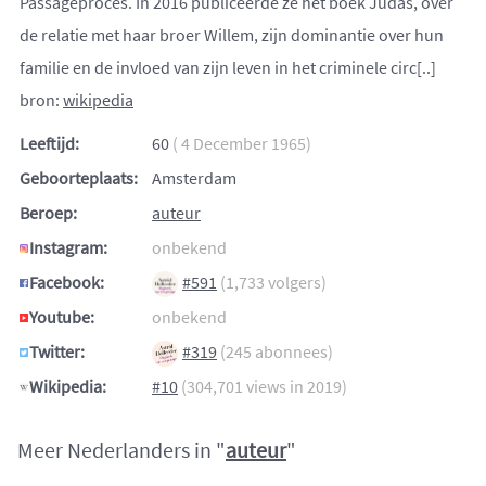
Passageproces. In 2016 publiceerde ze het boek Judas, over
de relatie met haar broer Willem, zijn dominantie over hun
familie en de invloed van zijn leven in het criminele circ[..]
bron:
wikipedia
Leeftijd:
60
( 4 December 1965)
Geboorteplaats:
Amsterdam
Beroep:
auteur
Instagram:
onbekend
Facebook:
#591
(1,733 volgers)
Youtube:
onbekend
Twitter:
#319
(245 abonnees)
Wikipedia:
#10
(304,701 views in 2019)
Meer Nederlanders in "
auteur
"