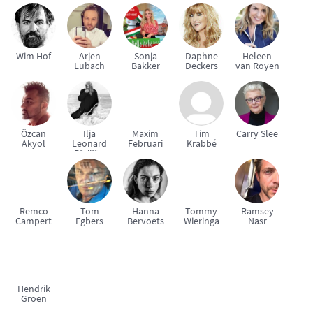
Wim Hof
Arjen
Sonja
Daphne
Heleen
Lubach
Bakker
Deckers
van Royen
Özcan
Ilja
Maxim
Tim
Carry Slee
Akyol
Leonard
Februari
Krabbé
Pfeijffer
Remco
Tom
Hanna
Tommy
Ramsey
Campert
Egbers
Bervoets
Wieringa
Nasr
Hendrik
Groen