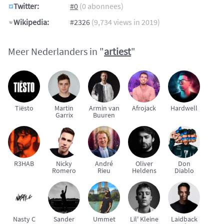
Twitter:
#0
(0 abonnees)
Wikipedia:
#2326
(9,734 views in 2019)
Meer Nederlanders in "
artiest
"
Tiësto
Martin
Armin van
Afrojack
Hardwell
Garrix
Buuren
R3HAB
Nicky
André
Oliver
Don
Romero
Rieu
Heldens
Diablo
Nasty C
Sander
Ummet
Lil' Kleine
Laidback