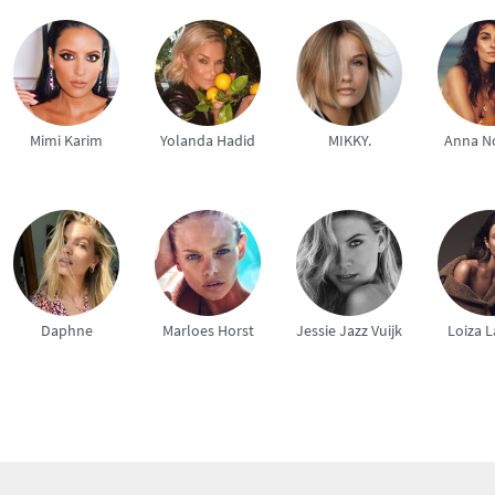
Mimi Karim
Yolanda Hadid
MIKKY.
Anna N
Daphne
Marloes Horst
Jessie Jazz Vuijk
Loiza 