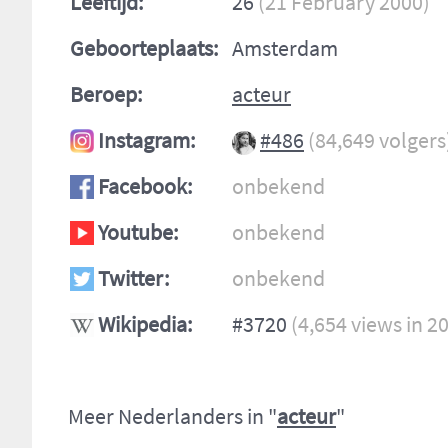
Leeftijd:
26
(21 February 2000)
Geboorteplaats:
Amsterdam
Beroep:
acteur
Instagram:
#486
(84,649 volgers
Facebook:
onbekend
Youtube:
onbekend
Twitter:
onbekend
Wikipedia:
#3720
(4,654 views in 2
Meer Nederlanders in "
acteur
"