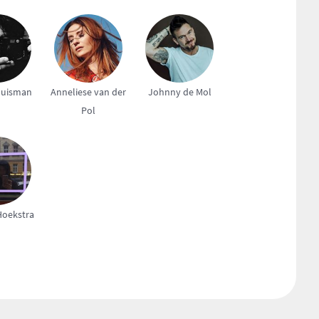
Huisman
Anneliese van der
Johnny de Mol
Pol
oekstra