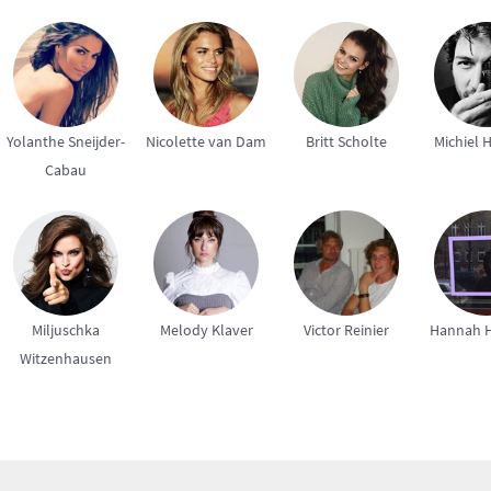
Yolanthe Sneijder-
Nicolette van Dam
Britt Scholte
Michiel 
Cabau
Miljuschka
Melody Klaver
Victor Reinier
Hannah H
Witzenhausen