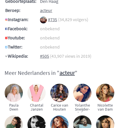
Geboorteplaats:
Den Haag
Beroep:
acteur
Instagram:
#735
(34,829 volgers)
Facebook:
onbekend
Youtube:
onbekend
Twitter:
onbekend
Wikipedia:
#505
(43,907 views in 2019)
Meer Nederlanders in "
acteur
"
Paula
Chantal
Carice van
Yolanthe
Nicolette
Deen
Janzen
Houten
Sneijder-
van Dam
Cabau