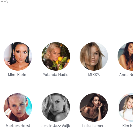
Mimi Karim
Yolanda Hadid
MIKKY.
Anna N
Marloes Horst
Jessie Jazz Vuijk
Loiza Lamers
Kim K