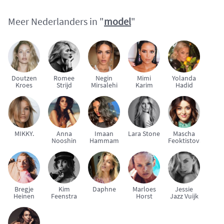
Meer Nederlanders in "
model
"
Doutzen
Romee
Negin
Mimi
Yolanda
Kroes
Strijd
Mirsalehi
Karim
Hadid
MIKKY.
Anna
Imaan
Lara Stone
Mascha
Nooshin
Hammam
Feoktistova
Bregje
Kim
Daphne
Marloes
Jessie
Heinen
Feenstra
Horst
Jazz Vuijk