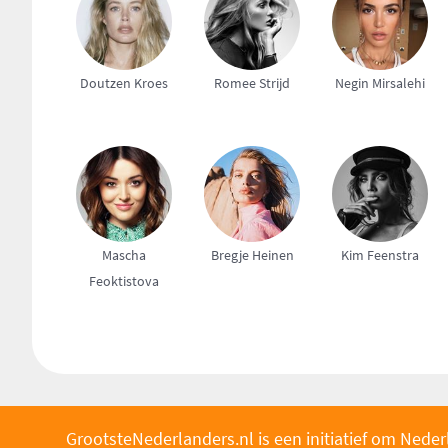
Doutzen Kroes
Romee Strijd
Negin Mirsalehi
Mascha
Bregje Heinen
Kim Feenstra
Feoktistova
GrootsteNederlanders.nl is een initiatief om Neder