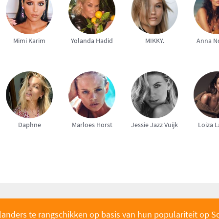
Mimi Karim
Yolanda Hadid
MIKKY.
Anna N
Daphne
Marloes Horst
Jessie Jazz Vuijk
Loiza 
landers te rangschikken op basis van hun populariteit op S