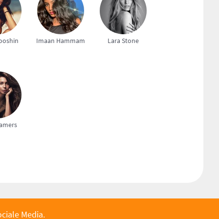
ooshin
Imaan Hammam
Lara Stone
Lamers
ociale Media.