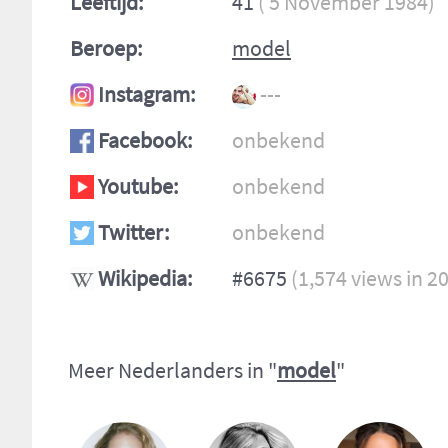
Leeftijd:
41
( 5 November 1984)
Beroep:
model
Instagram:
---
Facebook:
onbekend
Youtube:
onbekend
Twitter:
onbekend
Wikipedia:
#6675
(1,574 views in 2
Meer Nederlanders in "
model
"