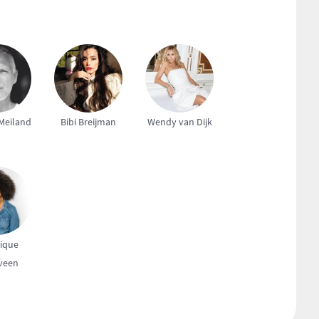
Meiland
Bibi Breijman
Wendy van Dijk
ique
veen