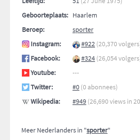
Leeftijd:
51
(27 June 1975)
Geboorteplaats:
Haarlem
Beroep:
sporter
Instagram:
#922
(20,370 volgers
Facebook:
#324
(26,054 volgers
Youtube:
---
Twitter:
#0
(0 abonnees)
Wikipedia:
#949
(26,690 views in 2
Meer Nederlanders in "
sporter
"