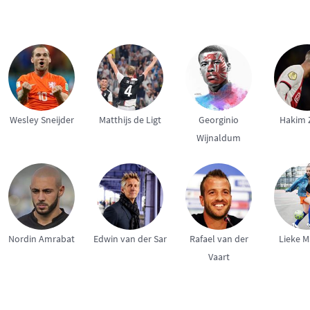
Wesley Sneijder
Matthijs de Ligt
Georginio
Hakim 
Wijnaldum
Nordin Amrabat
Edwin van der Sar
Rafael van der
Lieke M
Vaart