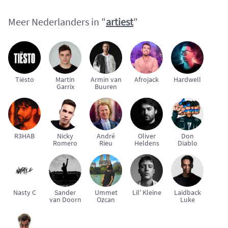
Meer Nederlanders in "
artiest
"
Tiësto
Martin
Armin van
Afrojack
Hardwell
Garrix
Buuren
R3HAB
Nicky
André
Oliver
Don
Romero
Rieu
Heldens
Diablo
Nasty C
Sander
Ummet
Lil' Kleine
Laidback
van Doorn
Ozcan
Luke