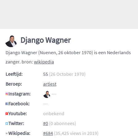
Django Wagner
Django Wagner (Nuenen, 26 oktober 1970) is een Nederlands
zanger. bron:
wikipedia
Leeftijd:
55
(26 October 1970)
Beroep:
artiest
Instagram:
---
Facebook:
---
Youtube:
onbekend
Twitter:
#0
(0 abonnees)
Wikipedia:
#684
(35,425 views in 2019)