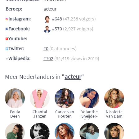
Beroep:
acteur
Instagram:
#648
(47,238 volgers)
Facebook:
#570
(2,927 volgers)
Youtube:
---
Twitter:
#0
(0 abonnees)
Wikipedia:
#702
(34,419 views in 2019)
Meer Nederlanders in "
acteur
"
Paula
Chantal
Carice van
Yolanthe
Nicolette
Deen
Janzen
Houten
Sneijder-
van Dam
Cabau