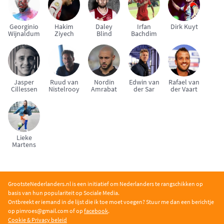
Georginio
Hakim
Daley
Irfan
Dirk Kuyt
Wijnaldum
Ziyech
Blind
Bachdim
Jasper
Ruud van
Nordin
Edwin van
Rafael van
Cillessen
Nistelrooy
Amrabat
der Sar
der Vaart
Lieke
Martens
GrootsteNederlanders.nl is een initiatief om Nederlanders te rangschikken op
basis van hun populariteit op Sociale Media.
Ontbreekt er iemand in de lijst die ik toe moet voegen? Stuur me dan een berichtje
op pimroe
s@gmail.com of op
facebook
.
Cookie & Privacy beleid