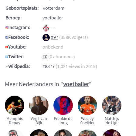
Geboorteplaats:
Rotterdam
Beroep:
voetballer
Instagram:
---
Facebook:
#97
(358K volgers)
Youtube:
onbekend
Twitter:
#0
(0 abonnees)
Wikipedia:
#8377
(1,021 views in 2019)
Meer Nederlanders in "
voetballer
"
Memphis
Virgil van
Frenkie de
Wesley
Matthijs
Depay
Dijk
Jong
Sneijder
de Ligt