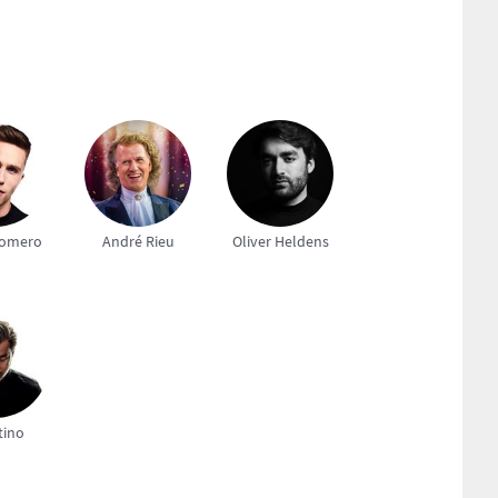
Romero
André Rieu
Oliver Heldens
tino