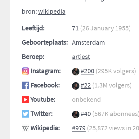
bron:
wikipedia
Leeftijd:
71
(26 January 1955)
Geboorteplaats:
Amsterdam
Beroep:
artiest
Instagram:
#200
(295K volgers)
Facebook:
#22
(1.3M volgers)
Youtube:
onbekend
Twitter:
#40
(567K abonnees
Wikipedia:
#979
(25,872 views in 2