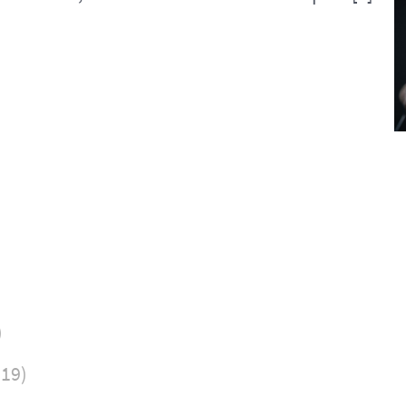
)
019)