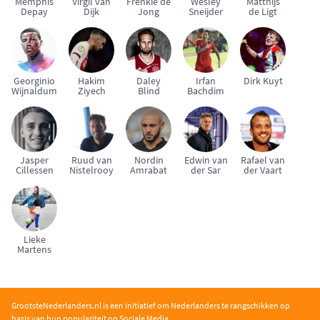
Memphis
Virgil van
Frenkie de
Wesley
Matthijs
Depay
Dijk
Jong
Sneijder
de Ligt
Georginio
Hakim
Daley
Irfan
Dirk Kuyt
Wijnaldum
Ziyech
Blind
Bachdim
Jasper
Ruud van
Nordin
Edwin van
Rafael van
Cillessen
Nistelrooy
Amrabat
der Sar
der Vaart
Lieke
Martens
GrootsteNederlanders.nl is een initiatief om Nederlanders te rangschikken op
basis van hun populariteit op Sociale Media.