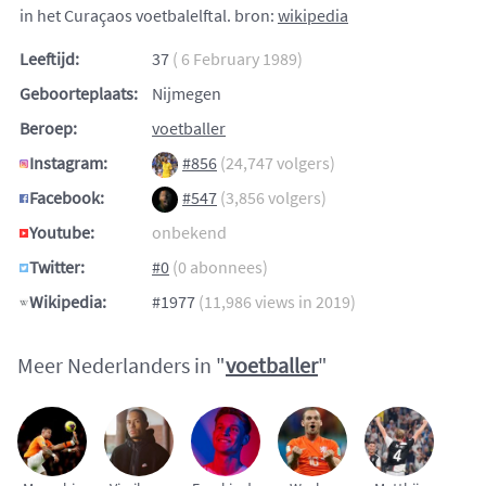
in het Curaçaos voetbalelftal. bron:
wikipedia
Leeftijd:
37
( 6 February 1989)
Geboorteplaats:
Nijmegen
Beroep:
voetballer
Instagram:
#856
(24,747 volgers)
Facebook:
#547
(3,856 volgers)
Youtube:
onbekend
Twitter:
#0
(0 abonnees)
Wikipedia:
#1977
(11,986 views in 2019)
Meer Nederlanders in "
voetballer
"