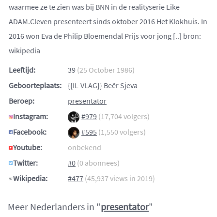
waarmee ze te zien was bij BNN in de realityserie Like
ADAM.Cleven presenteert sinds oktober 2016 Het Klokhuis. In
2016 won Eva de Philip Bloemendal Prijs voor jong [..] bron:
wikipedia
Leeftijd:
39
(25 October 1986)
Geboorteplaats:
{{IL-VLAG}} Beër Sjeva
Beroep:
presentator
Instagram:
#979
(17,704 volgers)
Facebook:
#595
(1,550 volgers)
Youtube:
onbekend
Twitter:
#0
(0 abonnees)
Wikipedia:
#477
(45,937 views in 2019)
Meer Nederlanders in "
presentator
"