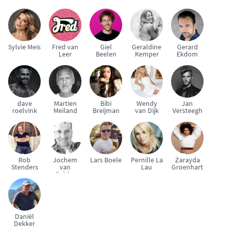
Sylvie Meis
Fred van
Giel
Geraldine
Gerard
Leer
Beelen
Kemper
Ekdom
dave
Martien
Bibi
Wendy
Jan
roelvink
Meiland
Breijman
van Dijk
Versteegh
Rob
Jochem
Lars Boele
Pernille La
Zarayda
Stenders
van
Lau
Groenhart
Gelder
Daniël
Dekker