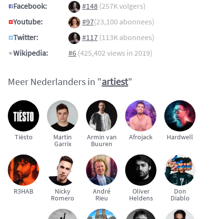
Facebook:
#148
(257K volgers)
Youtube:
#97
(23,100 abonnees)
Twitter:
#117
(113K abonnees)
Wikipedia:
#6
(425,402 views in 2019)
Meer Nederlanders in "
artiest
"
Tiësto
Martin
Armin van
Afrojack
Hardwell
Garrix
Buuren
R3HAB
Nicky
André
Oliver
Don
Romero
Rieu
Heldens
Diablo