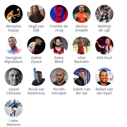
Memphis
Virgil van
Frenkie de
Wesley
Matthijs
Depay
Dijk
Jong
Sneijder
de Ligt
Georginio
Hakim
Daley
Irfan
Dirk Kuyt
Wijnaldum
Ziyech
Blind
Bachdim
Jasper
Ruud van
Nordin
Edwin van
Rafael van
Cillessen
Nistelrooy
Amrabat
der Sar
der Vaart
Lieke
Martens