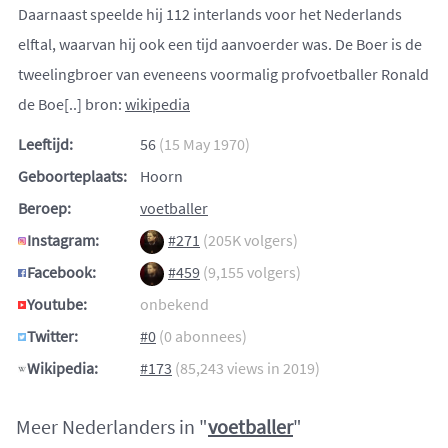
Daarnaast speelde hij 112 interlands voor het Nederlands
elftal, waarvan hij ook een tijd aanvoerder was. De Boer is de
tweelingbroer van eveneens voormalig profvoetballer Ronald
de Boe[..] bron:
wikipedia
Leeftijd:
56
(15 May 1970)
Geboorteplaats:
Hoorn
Beroep:
voetballer
Instagram:
#271
(205K volgers)
Facebook:
#459
(9,155 volgers)
Youtube:
onbekend
Twitter:
#0
(0 abonnees)
Wikipedia:
#173
(85,243 views in 2019)
Meer Nederlanders in "
voetballer
"