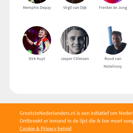
Memphis Depay
Virgil van Dijk
Frenkie de Jong
Dirk Kuyt
Jasper Cillessen
Ruud van
Nistelrooy
GrootsteNederlanders.nl is een initiatief om Neder
Ontbreekt er iemand in de lijst die ik toe moet v
Cookie & Privacy beleid