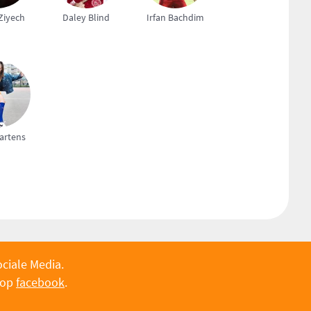
Ziyech
Daley Blind
Irfan Bachdim
artens
ociale Media.
 op
facebook
.