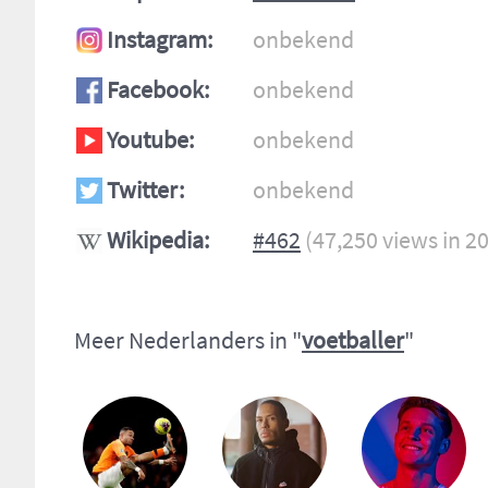
Instagram:
onbekend
Facebook:
onbekend
Youtube:
onbekend
Twitter:
onbekend
Wikipedia:
#462
(47,250 views in 2
Meer Nederlanders in "
voetballer
"