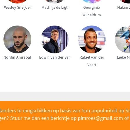
Wesley Sneijder
Matthijs de Ligt
Georginio
Hakim 
Wijnaldum
Nordin Amrabat
Edwin van der Sar
Rafael van der
Lieke M
Vaart
landers te rangschikken op basis van hun populariteit op S
oegen? Stuur me dan een berichtje op pimroe
s@gmail.com of