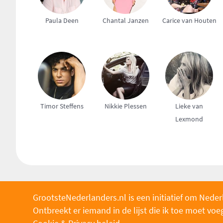
Paula Deen
Chantal Janzen
Carice van Houten
Timor Steffens
Nikkie Plessen
Lieke van
Lexmond
GrootsteNederlanders.nl is een initiatief om Neder
Ontbreekt er iemand in de lijst die ik toe moet v