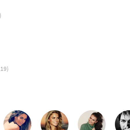
)
019)