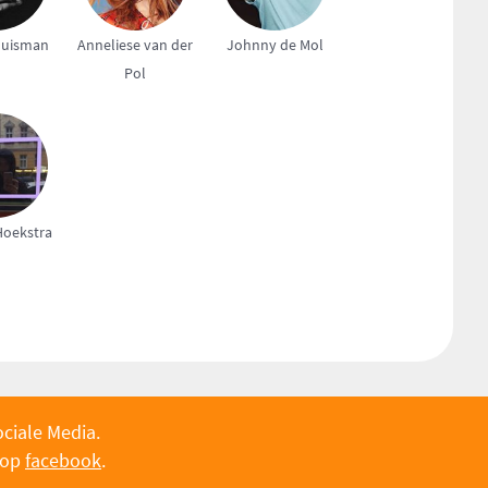
Huisman
Anneliese van der
Johnny de Mol
Pol
oekstra
ociale Media.
 op
facebook
.