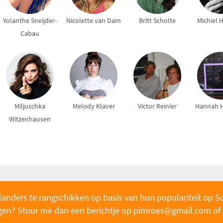
Yolanthe Sneijder-
Nicolette van Dam
Britt Scholte
Michiel 
Cabau
Miljuschka
Melody Klaver
Victor Reinier
Hannah H
Witzenhausen
landers te rangschikken op basis van hun populariteit op S
oegen? Stuur me dan een berichtje op pimroe
s@gmail.com of