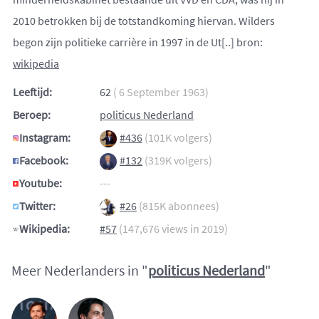
2010 betrokken bij de totstandkoming hiervan. Wilders
begon zijn politieke carrière in 1997 in de Ut[..] bron:
wikipedia
Leeftijd:
62
( 6 September 1963)
Beroep:
politicus Nederland
Instagram:
#436
(101K volgers)
Facebook:
#132
(319K volgers)
Youtube:
---
Twitter:
#26
(815K abonnees)
Wikipedia:
#57
(147,676 views in 2019)
Meer Nederlanders in "
politicus Nederland
"