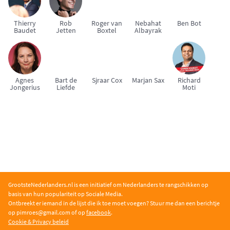
Thierry
Rob
Roger van
Nebahat
Ben Bot
Baudet
Jetten
Boxtel
Albayrak
Agnes
Bart de
Sjraar Cox
Marjan Sax
Richard
Jongerius
Liefde
Moti
GrootsteNederlanders.nl is een initiatief om Nederlanders te rangschikken op
basis van hun populariteit op Sociale Media.
Ontbreekt er iemand in de lijst die ik toe moet voegen? Stuur me dan een berichtje
op pimroe
s@gmail.com of op
facebook
.
Cookie & Privacy beleid