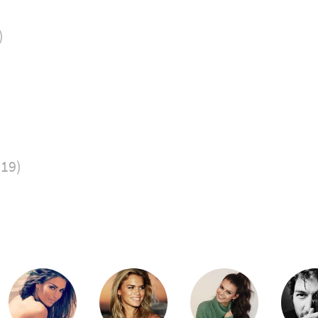
)
019)