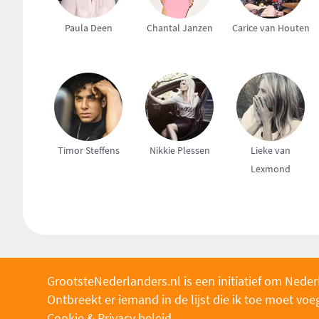
Paula Deen
Chantal Janzen
Carice van Houten
Timor Steffens
Nikkie Plessen
Lieke van
Lexmond
GrootsteNederlanders.nl is een initiatief om Neder
Ontbreekt er iemand in de lijst die ik toe moet v
Cookie & Privacy beleid