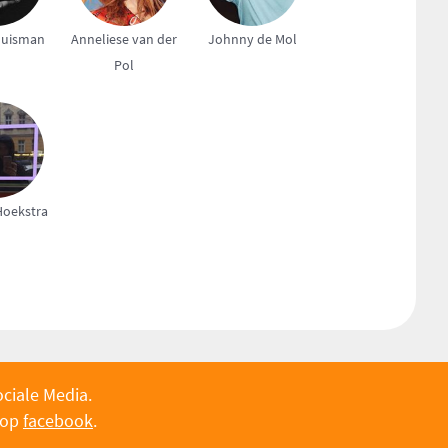
Huisman
Anneliese van der
Johnny de Mol
Pol
oekstra
ociale Media.
 op
facebook
.