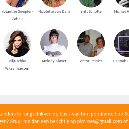
Yolanthe Sneijder-
Nicolette van Dam
Britt Scholte
Michiel 
Cabau
Miljuschka
Melody Klaver
Victor Reinier
Hannah H
Witzenhausen
landers te rangschikken op basis van hun populariteit op S
oegen? Stuur me dan een berichtje op pimroe
s@gmail.com of