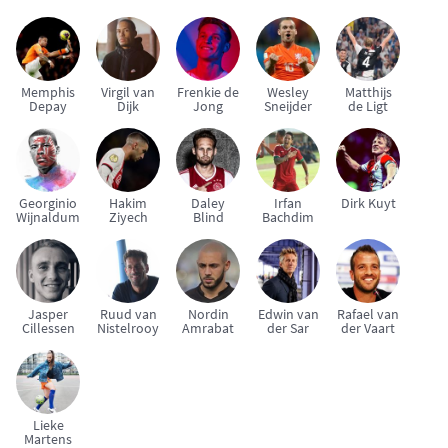
Memphis
Virgil van
Frenkie de
Wesley
Matthijs
Depay
Dijk
Jong
Sneijder
de Ligt
Georginio
Hakim
Daley
Irfan
Dirk Kuyt
Wijnaldum
Ziyech
Blind
Bachdim
Jasper
Ruud van
Nordin
Edwin van
Rafael van
Cillessen
Nistelrooy
Amrabat
der Sar
der Vaart
Lieke
Martens