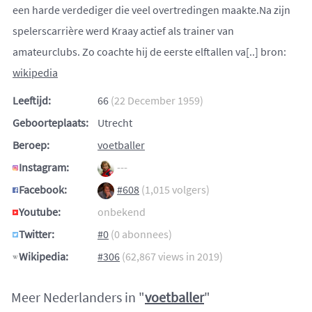
een harde verdediger die veel overtredingen maakte.Na zijn
spelerscarrière werd Kraay actief als trainer van
amateurclubs. Zo coachte hij de eerste elftallen va[..] bron:
wikipedia
Leeftijd:
66
(22 December 1959)
Geboorteplaats:
Utrecht
Beroep:
voetballer
Instagram:
---
Facebook:
#608
(1,015 volgers)
Youtube:
onbekend
Twitter:
#0
(0 abonnees)
Wikipedia:
#306
(62,867 views in 2019)
Meer Nederlanders in "
voetballer
"