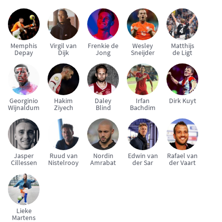
Memphis
Virgil van
Frenkie de
Wesley
Matthijs
Depay
Dijk
Jong
Sneijder
de Ligt
Georginio
Hakim
Daley
Irfan
Dirk Kuyt
Wijnaldum
Ziyech
Blind
Bachdim
Jasper
Ruud van
Nordin
Edwin van
Rafael van
Cillessen
Nistelrooy
Amrabat
der Sar
der Vaart
Lieke
Martens