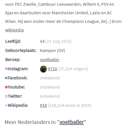
voor PEC Zwolle, Cambuur Leeuwarden, Willem II, PSV en
Ajax en daarbuiten voor Manchester United, Lazio en AC
Milan. Hij won onder meer de Champions League, de[..] bron:
wikipedia
Leeftijd:
54
(17 July 1972)
Geboorteplaats:
Kampen (OV)
Beroep:
voetballer
Instagram:
#710
(37,224 volgers)
Facebook:
onbekend
Youtube:
onbekend
Twitter:
onbekend
Wikipedia:
#18
(228,154 views in 2019)
Meer Nederlanders in "
voetballer
"