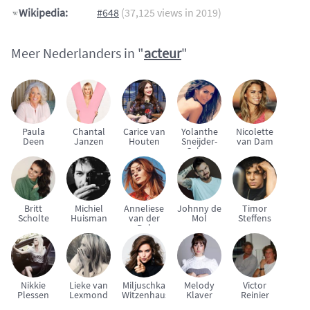
Wikipedia:
#648
(37,125 views in 2019)
Meer Nederlanders in "
acteur
"
Paula
Chantal
Carice van
Yolanthe
Nicolette
Deen
Janzen
Houten
Sneijder-
van Dam
Cabau
Britt
Michiel
Anneliese
Johnny de
Timor
Scholte
Huisman
van der
Mol
Steffens
Pol
Nikkie
Lieke van
Miljuschka
Melody
Victor
Plessen
Lexmond
Witzenhausen
Klaver
Reinier