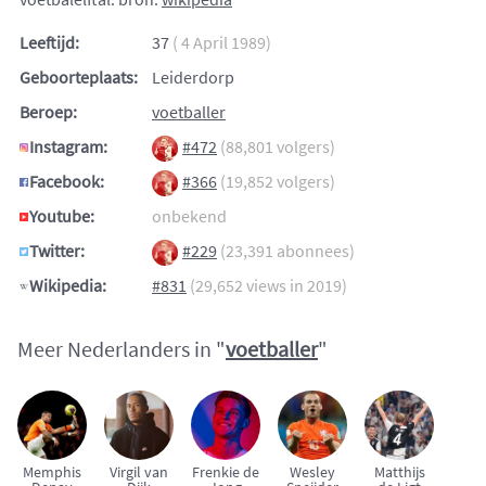
Leeftijd:
37
( 4 April 1989)
Geboorteplaats:
Leiderdorp
Beroep:
voetballer
Instagram:
#472
(88,801 volgers)
Facebook:
#366
(19,852 volgers)
Youtube:
onbekend
Twitter:
#229
(23,391 abonnees)
Wikipedia:
#831
(29,652 views in 2019)
Meer Nederlanders in "
voetballer
"
Memphis
Virgil van
Frenkie de
Wesley
Matthijs