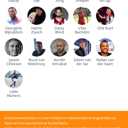
Depay
Dijk
Jong
Sneijder
de Ligt
Georginio
Hakim
Daley
Irfan
Dirk Kuyt
Wijnaldum
Ziyech
Blind
Bachdim
Jasper
Ruud van
Nordin
Edwin van
Rafael van
Cillessen
Nistelrooy
Amrabat
der Sar
der Vaart
Lieke
Martens
GrootsteNederlanders.nl is een initiatief om Nederlanders te rangschikken op
basis van hun populariteit op Sociale Media.