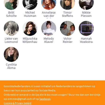
Britt
Michiel
Anneliese
Timor
Nikkie
Scholte
Huisman
van der
Steffens
Plessen
Pol
Lieke van
Miljuschka
Melody
Victor
Hannah
Lexmond
Witzenhausen
Klaver
Reinier
Hoekstra
Cynthia
Abma
GrootsteNederlanders.nl is een initiatief om Nederlanders te rangschikken op
basis van hun populariteit op Sociale Media.
Ontbreekt er iemand in de lijst die ik toe moet voegen? Stuur me dan een berichtje
op pimroe
s@gmail.com of op
facebook
.
Cookie & Privacy beleid