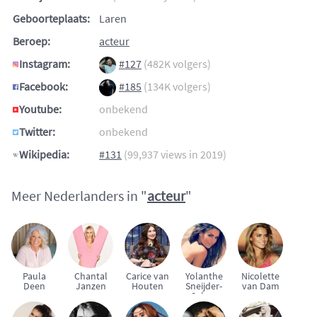
Geboorteplaats:
Laren
Beroep:
acteur
Instagram:
#127
(482K volgers)
Facebook:
#185
(134K volgers)
Youtube:
onbekend
Twitter:
onbekend
Wikipedia:
#131
(99,937 views in 2019)
Meer Nederlanders in "
acteur
"
Paula
Chantal
Carice van
Yolanthe
Nicolette
Deen
Janzen
Houten
Sneijder-
van Dam
Cabau