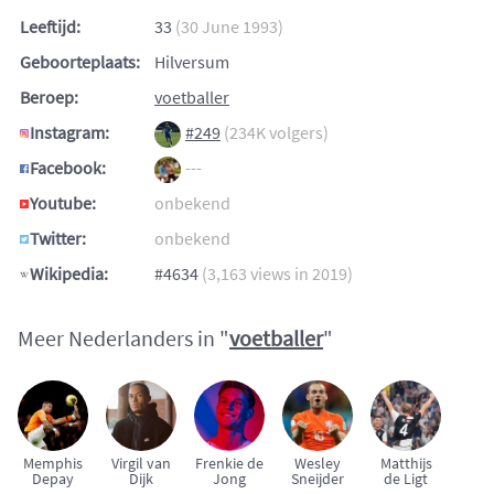
Leeftijd:
33
(30 June 1993)
Geboorteplaats:
Hilversum
Beroep:
voetballer
Instagram:
#249
(234K volgers)
Facebook:
---
Youtube:
onbekend
Twitter:
onbekend
Wikipedia:
#4634
(3,163 views in 2019)
Meer Nederlanders in "
voetballer
"
Memphis
Virgil van
Frenkie de
Wesley
Matthijs
Depay
Dijk
Jong
Sneijder
de Ligt