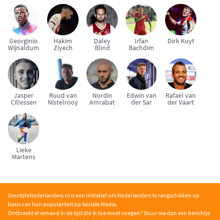
Georginio
Hakim
Daley
Irfan
Dirk Kuyt
Wijnaldum
Ziyech
Blind
Bachdim
Jasper
Ruud van
Nordin
Edwin van
Rafael van
Cillessen
Nistelrooy
Amrabat
der Sar
der Vaart
Lieke
Martens
GrootsteNederlanders.nl is een initiatief om Nederlanders te rangschikken op
basis van hun populariteit op Sociale Media.
Ontbreekt er iemand in de lijst die ik toe moet voegen? Stuur me dan een berichtje