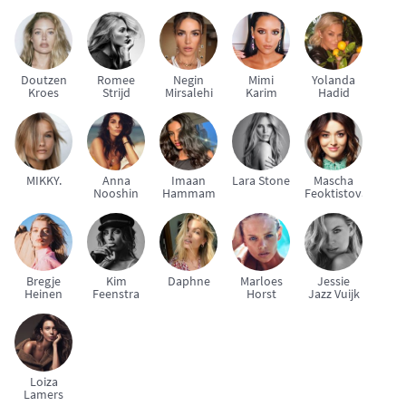
Doutzen
Romee
Negin
Mimi
Yolanda
Kroes
Strijd
Mirsalehi
Karim
Hadid
MIKKY.
Anna
Imaan
Lara Stone
Mascha
Nooshin
Hammam
Feoktistova
Bregje
Kim
Daphne
Marloes
Jessie
Heinen
Feenstra
Horst
Jazz Vuijk
Loiza
Lamers