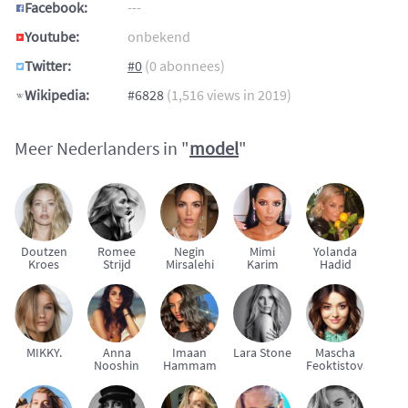
Facebook:
---
Youtube:
onbekend
Twitter:
#0
(0 abonnees)
Wikipedia:
#6828
(1,516 views in 2019)
Meer Nederlanders in "
model
"
Doutzen
Romee
Negin
Mimi
Yolanda
Kroes
Strijd
Mirsalehi
Karim
Hadid
MIKKY.
Anna
Imaan
Lara Stone
Mascha
Nooshin
Hammam
Feoktistova