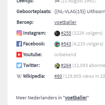
Leeftijd:
34
(21 August 1991)
Geboorteplaats:
{{NL-VLAG|15}} Uithoor
Beroep:
voetballer
Instagram:
#255
(222K volgers)
Facebook:
#543
(4,233 volgers)
Youtube:
onbekend
Twitter:
#264
(12,093 abonne
Wikipedia:
#80
(129,905 views in 2
Meer Nederlanders in "
voetballer
"