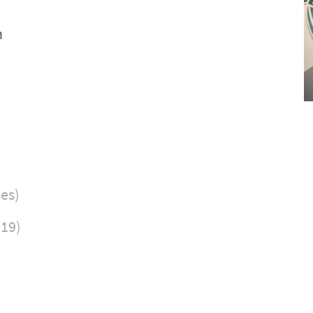
n
es)
019)