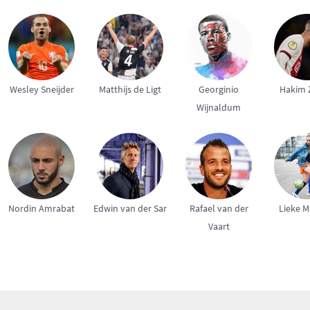
Wesley Sneijder
Matthijs de Ligt
Georginio
Hakim 
Wijnaldum
Nordin Amrabat
Edwin van der Sar
Rafael van der
Lieke M
Vaart