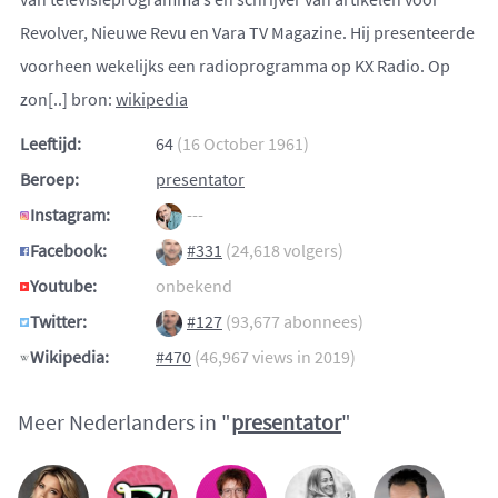
Revolver, Nieuwe Revu en Vara TV Magazine. Hij presenteerde
voorheen wekelijks een radioprogramma op KX Radio. Op
zon[..] bron:
wikipedia
Leeftijd:
64
(16 October 1961)
Beroep:
presentator
Instagram:
---
Facebook:
#331
(24,618 volgers)
Youtube:
onbekend
Twitter:
#127
(93,677 abonnees)
Wikipedia:
#470
(46,967 views in 2019)
Meer Nederlanders in "
presentator
"