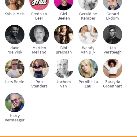
Sylvie Meis
Fred van
Giel
Geraldine
Gerard
Leer
Beelen
Kemper
Ekdom
dave
Martien
Bibi
Wendy
Jan
roelvink
Meiland
Breijman
van Dijk
Versteegh
Lars Boele
Rob
Jochem
Pernille La
Zarayda
Stenders
van
Lau
Groenhart
Gelder
Harry
Vermeegen