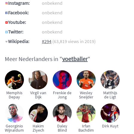
Instagram:
onbekend
Facebook:
onbekend
Youtube:
onbekend
Twitter:
onbekend
Wikipedia:
#294
(63,819 views in 2019)
Meer Nederlanders in "
voetballer
"
Memphis
Virgil van
Frenkie de
Wesley
Matthijs
Depay
Dijk
Jong
Sneijder
de Ligt
Georginio
Hakim
Daley
Irfan
Dirk Kuyt
Wijnaldum
Ziyech
Blind
Bachdim