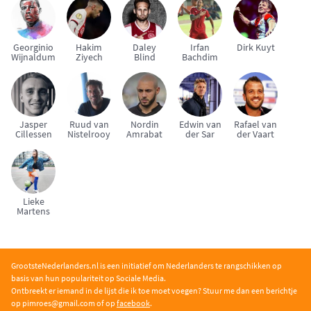
Georginio
Hakim
Daley
Irfan
Dirk Kuyt
Wijnaldum
Ziyech
Blind
Bachdim
Jasper
Ruud van
Nordin
Edwin van
Rafael van
Cillessen
Nistelrooy
Amrabat
der Sar
der Vaart
Lieke
Martens
GrootsteNederlanders.nl is een initiatief om Nederlanders te rangschikken op
basis van hun populariteit op Sociale Media.
Ontbreekt er iemand in de lijst die ik toe moet voegen? Stuur me dan een berichtje
op pimroe
s@gmail.com of op
facebook
.