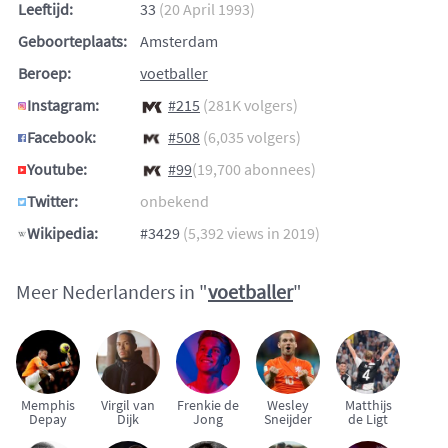
Leeftijd:
33
(20 April 1993)
Geboorteplaats:
Amsterdam
Beroep:
voetballer
Instagram:
#215
(281K volgers)
Facebook:
#508
(6,035 volgers)
Youtube:
#99
(19,700 abonnees)
Twitter:
onbekend
Wikipedia:
#3429
(5,392 views in 2019)
Meer Nederlanders in "
voetballer
"
Memphis
Virgil van
Frenkie de
Wesley
Matthijs
Depay
Dijk
Jong
Sneijder
de Ligt