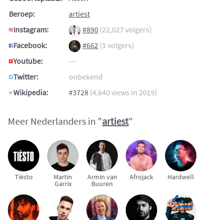
Beroep:
artiest
Instagram:
#890
(22,027 volgers)
Facebook:
#662
(1 volgers)
Youtube:
---
Twitter:
onbekend
Wikipedia:
#3728
(4,640 views in 2019)
Meer Nederlanders in "
artiest
"
Tiësto
Martin
Armin van
Afrojack
Hardwell
Garrix
Buuren