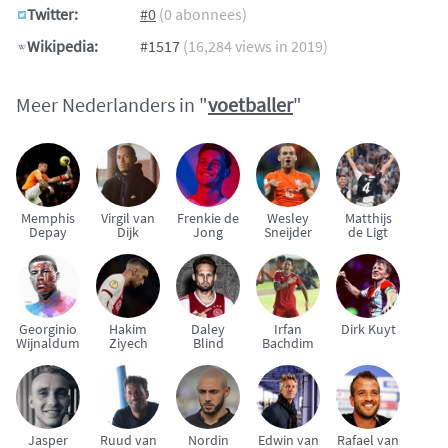
Twitter:
#0
(0 abonnees)
Wikipedia:
#1517
(16,284 views in 2019)
Meer Nederlanders in "
voetballer
"
Memphis
Virgil van
Frenkie de
Wesley
Matthijs
Depay
Dijk
Jong
Sneijder
de Ligt
Georginio
Hakim
Daley
Irfan
Dirk Kuyt
Wijnaldum
Ziyech
Blind
Bachdim
Jasper
Ruud van
Nordin
Edwin van
Rafael van