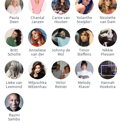
Paula
Chantal
Carice van
Yolanthe
Nicolette
Deen
Janzen
Houten
Sneijder-
van Dam
Cabau
Britt
Anneliese
Johnny de
Timor
Nikkie
Scholte
van der
Mol
Steffens
Plessen
Pol
Lieke van
Miljuschka
Victor
Melody
Hannah
Lexmond
Witzenhausen
Reinier
Klaver
Hoekstra
Raymi
Sambo