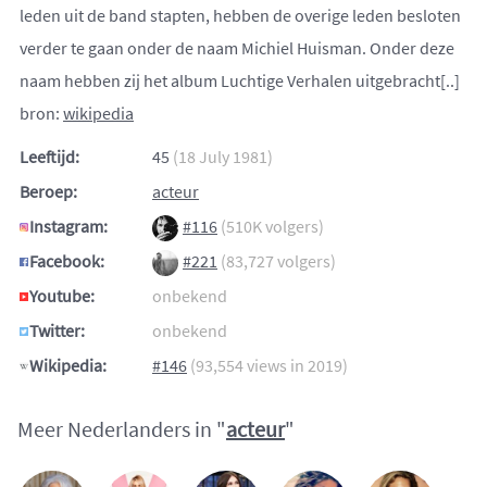
leden uit de band stapten, hebben de overige leden besloten
verder te gaan onder de naam Michiel Huisman. Onder deze
naam hebben zij het album Luchtige Verhalen uitgebracht[..]
bron:
wikipedia
Leeftijd:
45
(18 July 1981)
Beroep:
acteur
Instagram:
#116
(510K volgers)
Facebook:
#221
(83,727 volgers)
Youtube:
onbekend
Twitter:
onbekend
Wikipedia:
#146
(93,554 views in 2019)
Meer Nederlanders in "
acteur
"