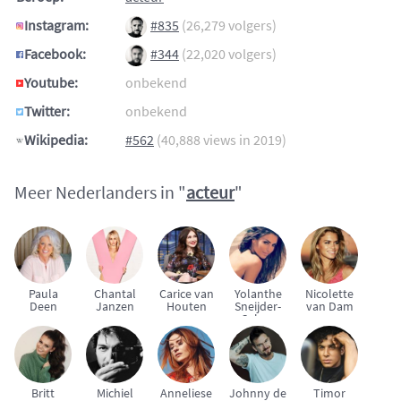
Instagram:
#835
(26,279 volgers)
Facebook:
#344
(22,020 volgers)
Youtube:
onbekend
Twitter:
onbekend
Wikipedia:
#562
(40,888 views in 2019)
Meer Nederlanders in "
acteur
"
Paula
Chantal
Carice van
Yolanthe
Nicolette
Deen
Janzen
Houten
Sneijder-
van Dam
Cabau
Britt
Michiel
Anneliese
Johnny de
Timor